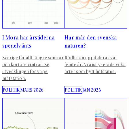
I Mora har årstiderna
Hur mår den svenska
spegelvänts
naturen?
Sverige får allt längre somrar
Rödlistan uppdateras var
och kortare vintrar. Se
femte år. Vi analyserade vilka
utvecklingen för varje
arter som bytt hotstatus.
mätstation.
POLITIK
MARS 2026
POLITIK
JAN 2026