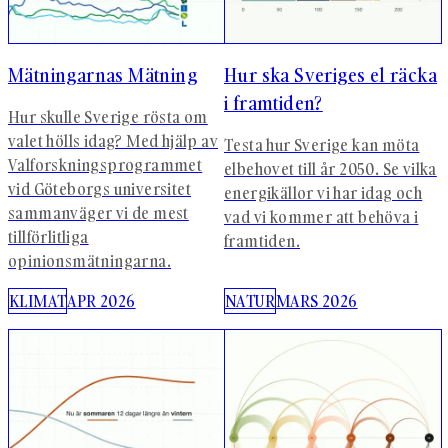
Mätningarnas Mätning
Hur ska Sveriges el räcka
i framtiden?
Hur skulle Sverige rösta om
valet hölls idag? Med hjälp av
Testa hur Sverige kan möta
Valforskningsprogrammet
elbehovet till år 2050. Se vilka
vid Göteborgs universitet
energikällor vi har idag och
sammanväger vi de mest
vad vi kommer att behöva i
tillförlitliga
framtiden.
opinionsmätningarna.
KLIMAT
APR 2026
NATUR
MARS 2026