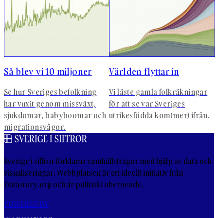
Så blev vi 10 miljoner
Världen flyttar in
Se hur Sveriges befolkning
Vi läste gamla folkräkningar
har vuxit genom missväxt,
för att se var Sveriges
sjukdomar, babyboomar och
utrikesfödda kom(mer) ifrån.
migrationsvågor.
Sverige i siffror förklarar samhällsfrågor med hjälp av data och
visualiseringar. Webbplatsen är ett ideellt initiativ från
Datastory.org och är politiskt oberoende.
POWERED BY