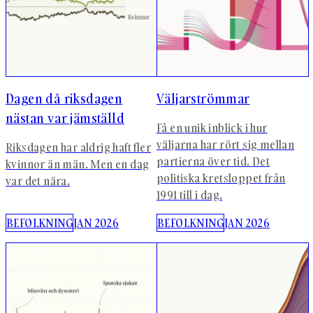
Dagen då riksdagen
Väljarströmmar
nästan var jämställd
Få en unik inblick i hur
väljarna har rört sig mellan
Riksdagen har aldrig haft fler
partierna över tid. Det
kvinnor än män. Men en dag
politiska kretsloppet från
var det nära.
1991 till i dag.
BEFOLKNING
JAN 2026
BEFOLKNING
JAN 2026